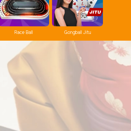
Race Ball
Gongball Jitu