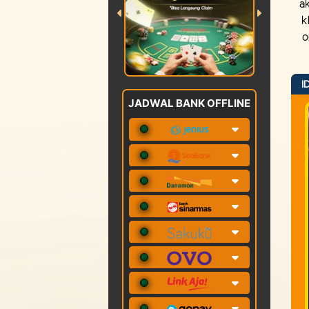
a
k
o
I
JADWAL BANK OFFLINE