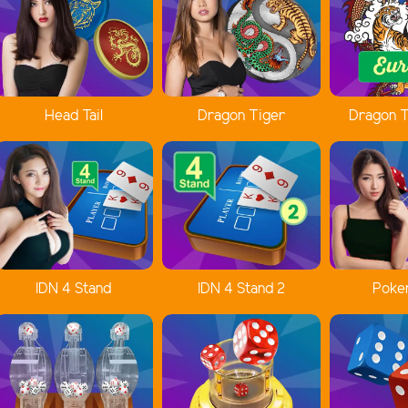
Head Tail
Dragon Tiger
Dragon T
IDN 4 Stand
IDN 4 Stand 2
Poke