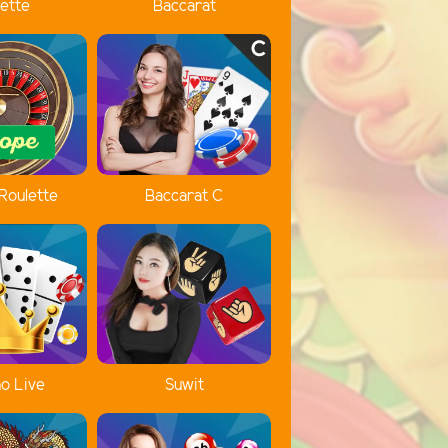
lette
Baccarat
Roulette
Baccarat C
o Live
Suwit