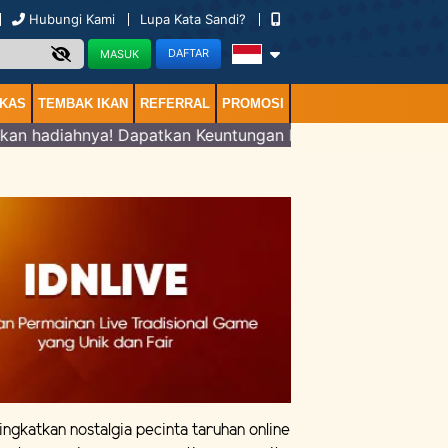
Hubungi Kami
Lupa Kata Sandi?
DAFTAR
KAS
TEMBAK IKAN
REFERRAL
PROMOSI
apatkan Keuntungan bermain di BETHOKI77 ✅ Promo Depo
katkan nostalgia pecinta taruhan online