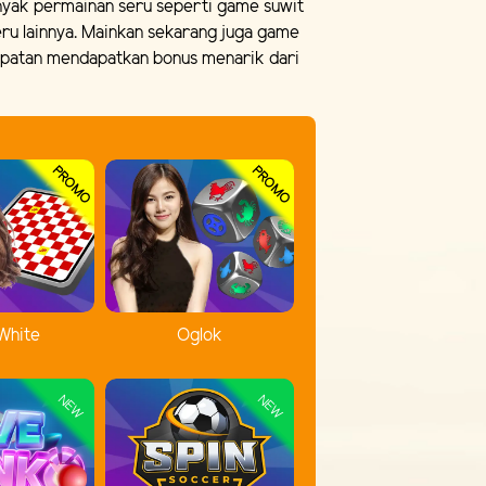
yak permainan seru seperti game suwit
ru lainnya. Mainkan sekarang juga game
empatan mendapatkan bonus menarik dari
PROMO
PROMO
White
Oglok
NEW
NEW